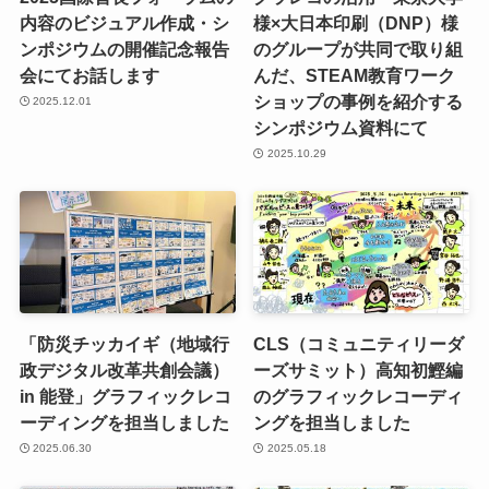
内容のビジュアル作成・シ
様×大日本印刷（DNP）様
ンポジウムの開催記念報告
のグループが共同で取り組
会にてお話します
んだ、STEAM教育ワーク
ショップの事例を紹介する
2025.12.01
シンポジウム資料にて
2025.10.29
「防災チッカイギ（地域行
CLS（コミュニティリーダ
政デジタル改革共創会議）
ーズサミット）高知初鰹編
in 能登」グラフィックレコ
のグラフィックレコーディ
ーディングを担当しました
ングを担当しました
2025.06.30
2025.05.18