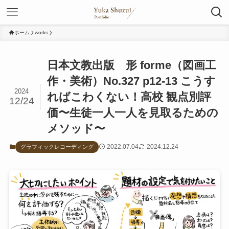
ホーム
works
日本文教出版 形 forme（図画工
作・美術）No.327 p12-13 こうす
2024
ればこわくない！高校 観点別評
12/24
価〜生徒一人一人を見取るための
メソッド〜
2022.07.04
2024.12.24
グラフィックレコーディング