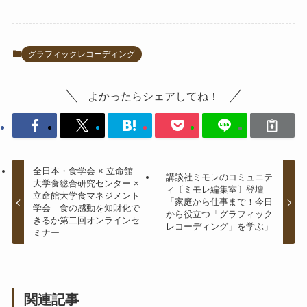
グラフィックレコーディング
よかったらシェアしてね！
全日本・食学会 × 立命館
講談社ミモレのコミュニテ
大学食総合研究センター ×
ィ〔ミモレ編集室〕登壇
立命館大学食マネジメント
「家庭から仕事まで！今日
学会 食の感動を知財化で
から役立つ「グラフィック
きるか第二回オンラインセ
レコーディング」を学ぶ」
ミナー
関連記事