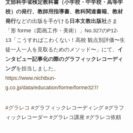
文部科学省検定教科書（小学校・中学校・高等学
校）の発行、教師用指導書、教科関連書籍、教材
発行
などの出版を手がける
日本文教出版社
さま
「形 forme（図画工作・美術）」No.327のP12-
13「こうすればこわくない！高校 観点別評価〜生
徒一人一人を見取るためのメソッド〜」にて、
イ
ンタビュー記事化の際のグラフィックレコーディ
ング
を担当しました。
https://www.nichibun-
g.co.jp/data/education/forme/forme327/
#グラレコ
#グラフィックレコーディング #グラフ
ィックレコーダー #グラレコ講座 #グラレコ依頼