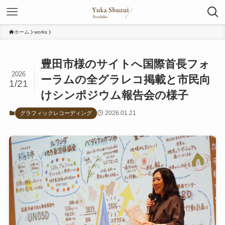
ホーム
works
豊田市様のサイトへ国際首長フォ
2026
ーラムの全グラレコ掲載と市民向
1/21
けシンポジウム報告会の様子
2026.01.21
グラフィックレコーディング