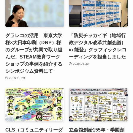
グラレコの活用 東京大学
「防災チッカイギ（地域行
様×大日本印刷（DNP）様
政デジタル改革共創会議）
のグループが共同で取り組
in 能登」グラフィックレコ
んだ、STEAM教育ワーク
ーディングを担当しました
ショップの事例を紹介する
2025.06.30
シンポジウム資料にて
2025.10.29
CLS（コミュニティリーダ
立命館創始155年・学園創