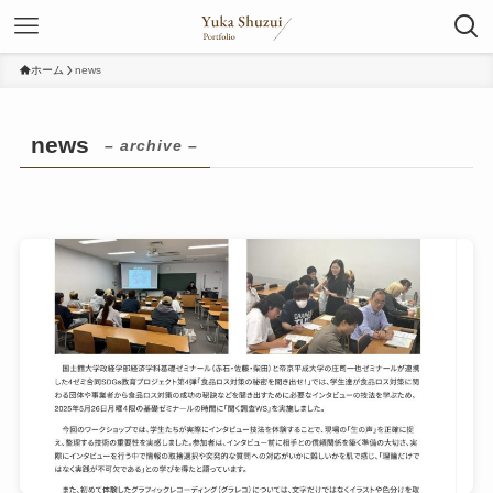
ホーム
news
news
– archive –