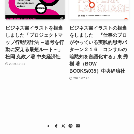
ビジネス書イラストを担当
ビジネス書イラストの担当
しました「プロジェクトマ
をしました 『仕事のプロ
ップ行動設計法 ～思考を行
がやっている実践的思考パ
動に変える最短ルート～」
ターン２１６ コンサルの
松岡 克政／著 中央経済社
暗黙知を言語化する』東 秀
樹 著（BOW
2025.10.21
BOOKS/035）中央経済社
2025.07.28