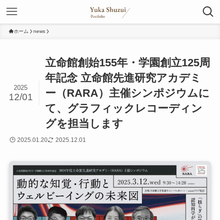
ホーム
news
立命館創始155年・学園創立125周
年記念 立命館先進研究アカデミ
2025
ー（RARA）主催シンポジウムに
12/01
て、グラフィックレコーディン
グを担当します
2025.01.20
2025.12.01