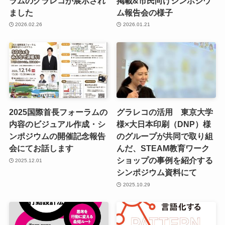
ラムのグラレコが展示され
掲載&市民向けシンポジウ
ました
ム報告会の様子
2026.02.26
2026.01.21
2025国際首長フォーラムの
グラレコの活用 東京大学
内容のビジュアル作成・シ
様×大日本印刷（DNP）様
ンポジウムの開催記念報告
のグループが共同で取り組
会にてお話します
んだ、STEAM教育ワーク
ショップの事例を紹介する
2025.12.01
シンポジウム資料にて
2025.10.29