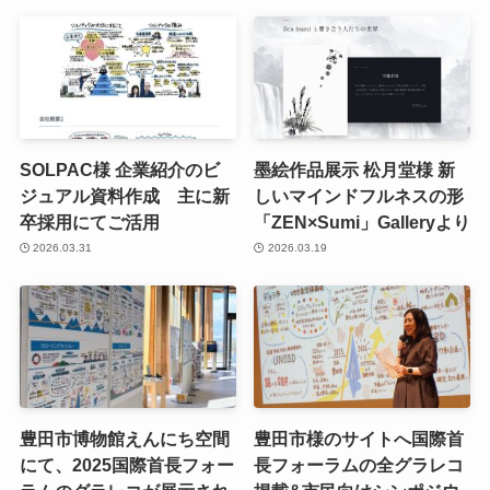
SOLPAC様 企業紹介のビ
墨絵作品展示 松月堂様 新
ジュアル資料作成 主に新
しいマインドフルネスの形
卒採用にてご活用
「ZEN×Sumi」Galleryより
2026.03.31
2026.03.19
豊田市博物館えんにち空間
豊田市様のサイトへ国際首
にて、2025国際首長フォー
長フォーラムの全グラレコ