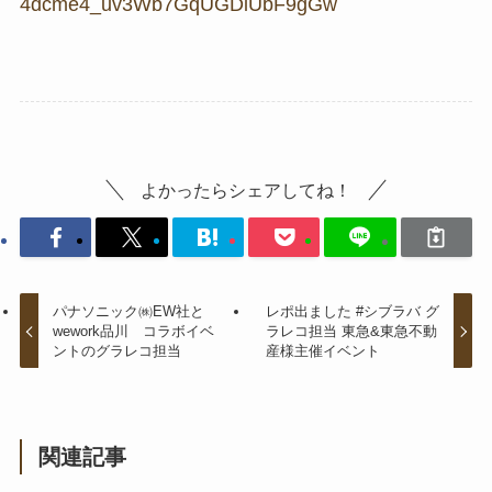
4dcme4_uv3Wb7GqUGDiUbF9gGw
よかったらシェアしてね！
パナソニック㈱EW社と
レポ出ました #シブラバ グ
wework品川 コラボイベ
ラレコ担当 東急&東急不動
ントのグラレコ担当
産様主催イベント
関連記事