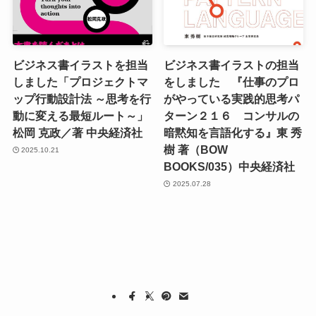
ビジネス書イラストを担当
ビジネス書イラストの担当
しました「プロジェクトマ
をしました 『仕事のプロ
ップ行動設計法 ～思考を行
がやっている実践的思考パ
動に変える最短ルート～」
ターン２１６ コンサルの
松岡 克政／著 中央経済社
暗黙知を言語化する』東 秀
樹 著（BOW
2025.10.21
BOOKS/035）中央経済社
2025.07.28