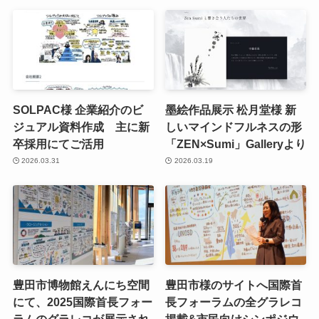
SOLPAC様 企業紹介のビ
墨絵作品展示 松月堂様 新
ジュアル資料作成 主に新
しいマインドフルネスの形
卒採用にてご活用
「ZEN×Sumi」Galleryより
2026.03.31
2026.03.19
豊田市博物館えんにち空間
豊田市様のサイトへ国際首
にて、2025国際首長フォー
長フォーラムの全グラレコ
ラムのグラレコが展示され
掲載&市民向けシンポジウ