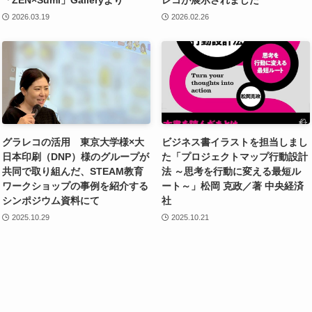
2026.03.19
2026.02.26
グラレコの活用 東京大学様×大
ビジネス書イラストを担当しまし
日本印刷（DNP）様のグループが
た「プロジェクトマップ行動設計
共同で取り組んだ、STEAM教育
法 ～思考を行動に変える最短ル
ワークショップの事例を紹介する
ート～」松岡 克政／著 中央経済
シンポジウム資料にて
社
2025.10.29
2025.10.21