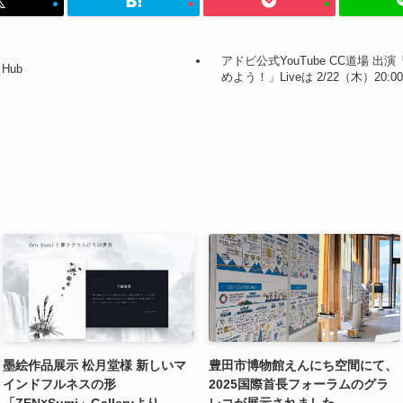
アドビ公式YouTube CC道場 出演「
Hub
めよう！」Liveは 2/22（木）20:00
墨絵作品展示 松月堂様 新しいマ
豊田市博物館えんにち空間にて、
インドフルネスの形
2025国際首長フォーラムのグラ
「ZEN×Sumi」Galleryより
レコが展示されました