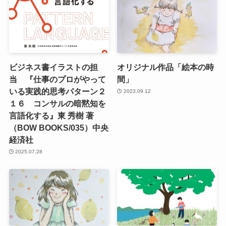
ビジネス書イラストの担
オリジナル作品「絵本の時
当 『仕事のプロがやって
間」
いる実践的思考パターン２
2023.09.12
１６ コンサルの暗黙知を
言語化する』東 秀樹 著
（BOW BOOKS/035）中央
経済社
2025.07.28