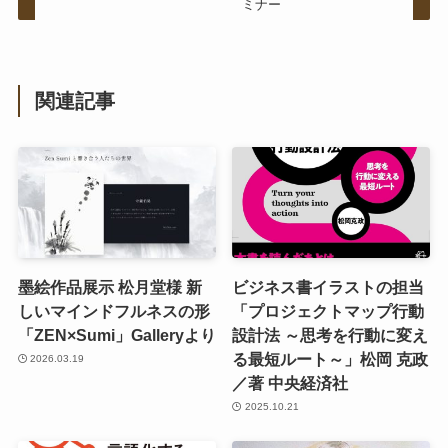
ミナー
関連記事
墨絵作品展示 松月堂様 新
ビジネス書イラストの担当
しいマインドフルネスの形
「プロジェクトマップ行動
「ZEN×Sumi」Galleryより
設計法 ～思考を行動に変え
る最短ルート～」松岡 克政
2026.03.19
／著 中央経済社
2025.10.21